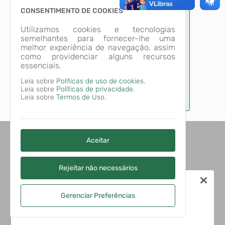
CONSENTIMENTO DE COOKIES
A informação que você está
procurando está inacessível,
Utilizamos cookies e tecnologias
conforme estabelece a Lei 9504/97.
semelhantes para fornecer-lhe uma
Para mais informações
clique aqui
melhor experiência de navegação, assim
como providenciar alguns recursos
essenciais.
Leia sobre
Políticas de uso de cookies.
Leia sobre
Políticas de privacidade.
Leia sobre
Termos de Uso.
Aceitar
Rejeitar não necessários
Gerenciar Preferências